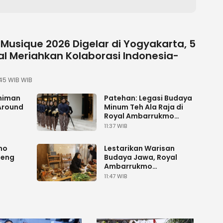
 Musique 2026 Digelar di Yogyakarta, 5
kal Meriahkan Kolaborasi Indonesia-
:45 WIB WIB
eniman
Patehan: Legasi Budaya
 Around
Minum Teh Ala Raja di
Royal Ambarrukmo
Yogyakarta
11:37 WIB
mo
Lestarikan Warisan
oeng
Budaya Jawa, Royal
Ambarrukmo
ngan
Yogyakarta Hadirkan
11:47 WIB
a
Jampi Pawukon bagi
Para Tamu