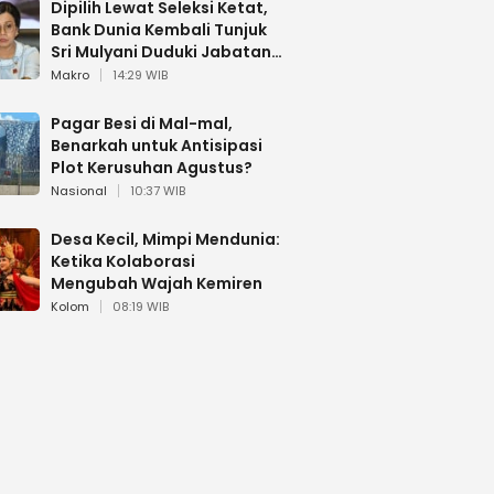
Dipilih Lewat Seleksi Ketat,
Bank Dunia Kembali Tunjuk
Sri Mulyani Duduki Jabatan
Strategis
Makro
14:29 WIB
Pagar Besi di Mal-mal,
Benarkah untuk Antisipasi
Plot Kerusuhan Agustus?
Nasional
10:37 WIB
Desa Kecil, Mimpi Mendunia:
Ketika Kolaborasi
Mengubah Wajah Kemiren
Kolom
08:19 WIB