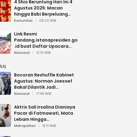
4 Shio Beruntung Hari Ini 4
Agustus 2026: Macan
hingga Babi Berpeluang
Dapat Kabar Baik
Komunitas
06:23 WIB
Link Resmi
Pandang.istanapresiden.go
.id buat Daftar Upacara
Bendera HUT RI di Istana
Nasional
12:13 WIB
Negara
HAN
Bocoran Reshuffle Kabinet
Agustus: Norman Joesoef
Bakal Dilantik Jadi
Wamenhan RI
Nasional
17:49 WIB
Aktris Sali Irsalina Dianiaya
Pacar di Fatmawati, Mata
Lebam Hingga
Diselamatkan Polantas
Metropolitan
15:11 WIB