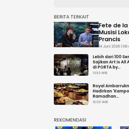
BERITA TERKAIT
Fete de la
Musisi Lo
Prancis
14 Juni 2026 | 08
Lebih dari 100 S
Sajikan Art is All
di PORTA by
Ambarrukmo
13:53 WIB
Royal Ambarruk
Hadirkan 'Kamp
Ramadhan
Ambarrukmo' de
15:00 WIB
Menu Buka Puas
Spesial
REKOMENDASI