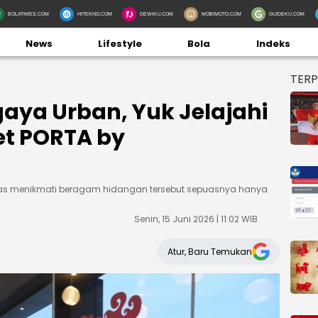
BOLATIMES.COM
HITEKNO.COM
DEWIKU.COM
MOBIMOTO.COM
GUIDEKU.COM
News
Lifestyle
Bola
Indeks
TER
aya Urban, Yuk Jelajahi
et PORTA by
bas menikmati beragam hidangan tersebut sepuasnya hanya
Senin, 15 Juni 2026 | 11:02 WIB
Atur, Baru Temukan