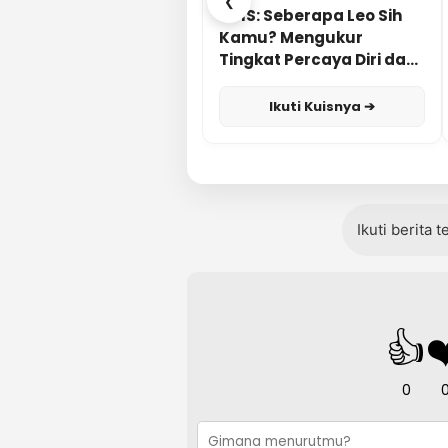
❮
KUIS: Seberapa Leo Sih
Kamu? Mengukur
Tingkat Percaya Diri dan
Karisma
Ikuti Kuisnya ➔
Ikuti berita 
👍
❤
0