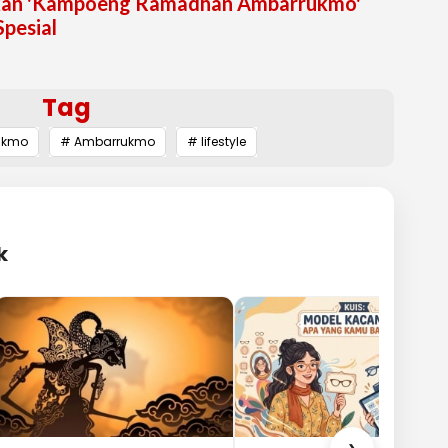
kan 'Kampoeng Ramadhan Ambarrukmo'
pesial
Tag
ukmo
# Ambarrukmo
# lifestyle
k