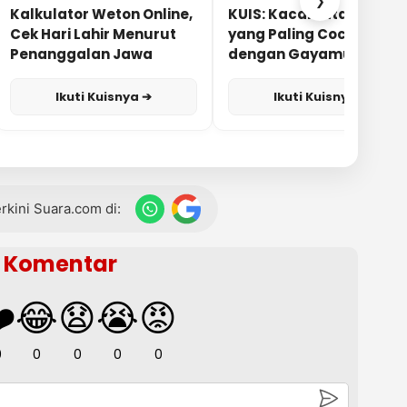
❯
Kalkulator Weton Online,
KUIS: Kacamata Apa
Cek Hari Lahir Menurut
yang Paling Cocok
Penanggalan Jawa
dengan Gayamu?
Ikuti Kuisnya ➔
Ikuti Kuisnya ➔
terkini Suara.com di:
Komentar
️
😂
😧
😭
😡
0
0
0
0
0