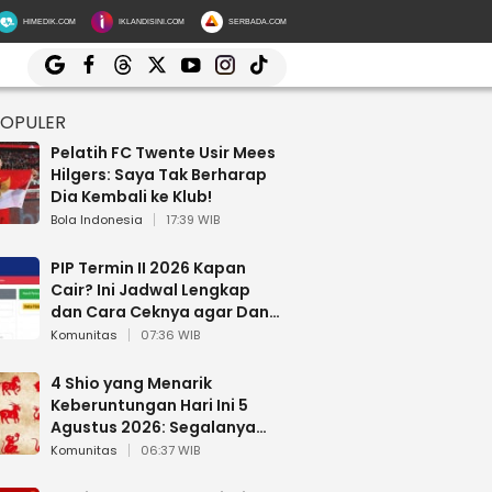
HIMEDIK.COM
IKLANDISINI.COM
SERBADA.COM
POPULER
Pelatih FC Twente Usir Mees
Hilgers: Saya Tak Berharap
Dia Kembali ke Klub!
Bola Indonesia
17:39 WIB
PIP Termin II 2026 Kapan
Cair? Ini Jadwal Lengkap
dan Cara Ceknya agar Dana
Tidak Hangus!
Komunitas
07:36 WIB
4 Shio yang Menarik
Keberuntungan Hari Ini 5
Agustus 2026: Segalanya
Berjalan Lancar
Komunitas
06:37 WIB