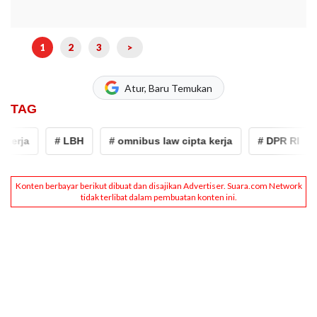
1
2
3
>
Atur, Baru Temukan
TAG
erja
# LBH
# omnibus law cipta kerja
# DPR RI
#