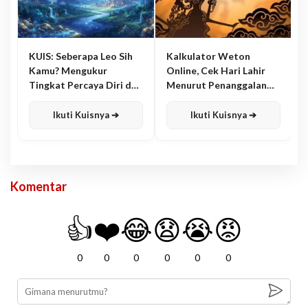
KUIS: Seberapa Leo Sih
Kalkulator Weton
Kamu? Mengukur
Online, Cek Hari Lahir
Tingkat Percaya Diri dan
Menurut Penanggalan
Karisma
Jawa
Ikuti Kuisnya ➔
Ikuti Kuisnya ➔
Komentar
👍
❤️
😂
😧
😭
😡
0
0
0
0
0
0