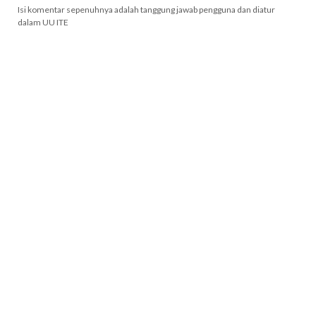
Isi komentar sepenuhnya adalah tanggung jawab pengguna dan diatur
dalam UU ITE