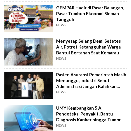
GEMPAR Hadir di Pasar Balangan,
Pasar Tumbuh Ekonomi Sleman
Tangguh
NEWS
Menyesap Selang Demi Setetes
Air, Potret Ketangguhan Warga
Bantul Bertahan Saat Kemarau
NEWS
Pasien Asuransi Pemerintah Masih
Menunggu, Industri Sebut
Administrasi Jangan Kalahkan
Kemanusiaan
NEWS
UMY Kembangkan 5 AI
Pendeteksi Penyakit, Bantu
Diagnosis Kanker hingga Tumor
Otak Lebih Cepat
NEWS