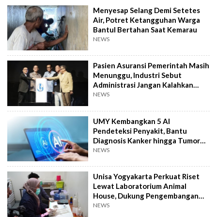
Menyesap Selang Demi Setetes
Air, Potret Ketangguhan Warga
Bantul Bertahan Saat Kemarau
NEWS
Pasien Asuransi Pemerintah Masih
Menunggu, Industri Sebut
Administrasi Jangan Kalahkan
Kemanusiaan
NEWS
UMY Kembangkan 5 AI
Pendeteksi Penyakit, Bantu
Diagnosis Kanker hingga Tumor
Otak Lebih Cepat
NEWS
Unisa Yogyakarta Perkuat Riset
Lewat Laboratorium Animal
House, Dukung Pengembangan
Kandidat Obat
NEWS