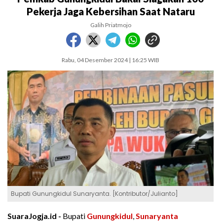
Pekerja Jaga Kebersihan Saat Nataru
Galih Priatmojo
Rabu, 04 Desember 2024 | 16:25 WIB
Bupati Gunungkidul Sunaryanta. [Kontributor/Julianto]
SuaraJogja.id -
Bupati
Gunungkidul
,
Sunaryanta