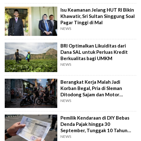
Isu Keamanan Jelang HUT RI Bikin
Khawatir, Sri Sultan Singgung Soal
Pagar Tinggi di Mal
NEWS
BRI Optimalkan Likuiditas dari
Dana SAL untuk Perluas Kredit
Berkualitas bagi UMKM
NEWS
Berangkat Kerja Malah Jadi
Korban Begal, Pria di Sleman
Ditodong Sajam dan Motor
Digasak
NEWS
Pemilik Kendaraan di DIY Bebas
Denda Pajak hingga 30
September, Tunggak 10 Tahun
Cukup Bayar 5 Tahun
NEWS