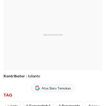
Kontributor :
Julianto
Atur, Baru Temukan
TAG
# nataru
# Gunungkidul
# Sunaryanta
# sampah