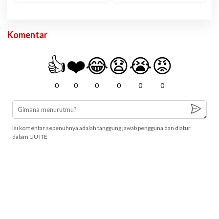
Komentar
👍
❤️
😂
😧
😭
😡
0
0
0
0
0
0
Isi komentar sepenuhnya adalah tanggung jawab pengguna dan diatur
dalam UU ITE