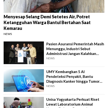
Menyesap Selang Demi Setetes Air, Potret
Ketangguhan Warga Bantul Bertahan Saat
Kemarau
NEWS
Pasien Asuransi Pemerintah Masih
Menunggu, Industri Sebut
Administrasi Jangan Kalahkan
Kemanusiaan
NEWS
UMY Kembangkan 5 AI
Pendeteksi Penyakit, Bantu
Diagnosis Kanker hingga Tumor
Otak Lebih Cepat
NEWS
Unisa Yogyakarta Perkuat Riset
Lewat Laboratorium Animal