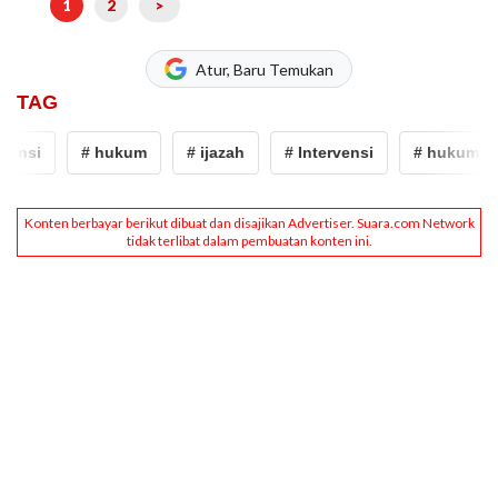
1
2
>
Atur, Baru Temukan
TAG
vensi
# hukum
# ijazah
# Intervensi
# hukum