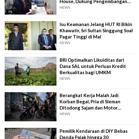
House, Dukung Pengembangan
Kandidat Obat
NEWS
Isu Keamanan Jelang HUT RI Bikin
Khawatir, Sri Sultan Singgung Soal
Pagar Tinggi di Mal
NEWS
BRI Optimalkan Likuiditas dari
Dana SAL untuk Perluas Kredit
Berkualitas bagi UMKM
NEWS
Berangkat Kerja Malah Jadi
Korban Begal, Pria di Sleman
Ditodong Sajam dan Motor
Digasak
NEWS
Pemilik Kendaraan di DIY Bebas
Denda Pajak hingga 30