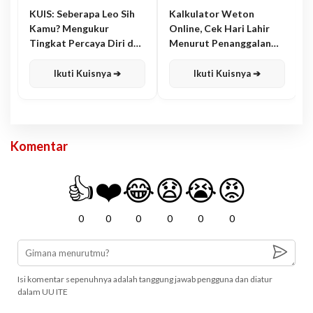
KUIS: Seberapa Leo Sih
Kalkulator Weton
Kamu? Mengukur
Online, Cek Hari Lahir
Tingkat Percaya Diri dan
Menurut Penanggalan
Karisma
Jawa
Ikuti Kuisnya ➔
Ikuti Kuisnya ➔
Komentar
👍
❤️
😂
😧
😭
😡
0
0
0
0
0
0
Isi komentar sepenuhnya adalah tanggung jawab pengguna dan diatur
dalam UU ITE