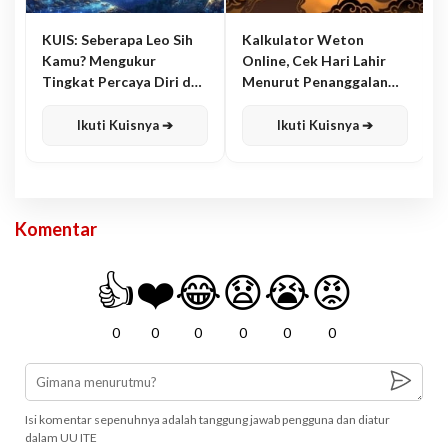
KUIS: Seberapa Leo Sih
Kalkulator Weton
Kamu? Mengukur
Online, Cek Hari Lahir
Tingkat Percaya Diri dan
Menurut Penanggalan
Karisma
Jawa
Ikuti Kuisnya ➔
Ikuti Kuisnya ➔
Komentar
👍
❤️
😂
😧
😭
😡
0
0
0
0
0
0
Isi komentar sepenuhnya adalah tanggung jawab pengguna dan diatur
dalam UU ITE