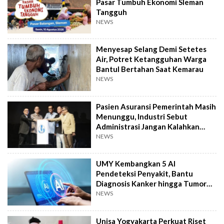
Pasar Tumbuh Ekonomi Sleman
Tangguh
NEWS
Menyesap Selang Demi Setetes
Air, Potret Ketangguhan Warga
Bantul Bertahan Saat Kemarau
NEWS
Pasien Asuransi Pemerintah Masih
Menunggu, Industri Sebut
Administrasi Jangan Kalahkan
Kemanusiaan
NEWS
UMY Kembangkan 5 AI
Pendeteksi Penyakit, Bantu
Diagnosis Kanker hingga Tumor
Otak Lebih Cepat
NEWS
Unisa Yogyakarta Perkuat Riset