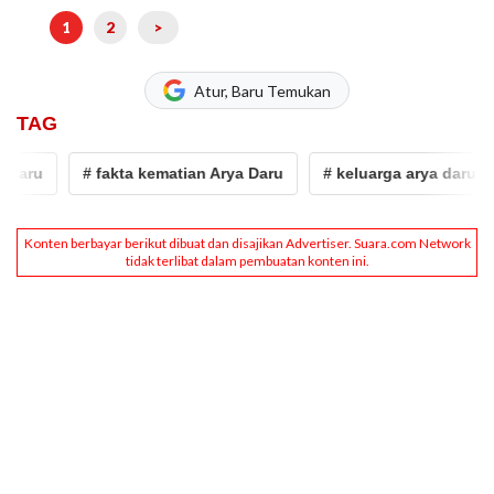
1
2
>
Atur, Baru Temukan
TAG
# fakta kematian Arya Daru
# keluarga arya daru
# m