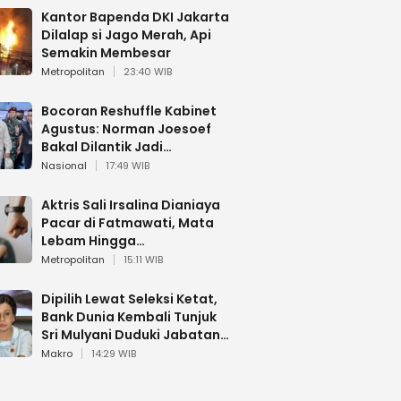
Kantor Bapenda DKI Jakarta
Dilalap si Jago Merah, Api
Semakin Membesar
Metropolitan
23:40 WIB
Bocoran Reshuffle Kabinet
Agustus: Norman Joesoef
Bakal Dilantik Jadi
Wamenhan RI
Nasional
17:49 WIB
Aktris Sali Irsalina Dianiaya
Pacar di Fatmawati, Mata
Lebam Hingga
Diselamatkan Polantas
Metropolitan
15:11 WIB
Dipilih Lewat Seleksi Ketat,
Bank Dunia Kembali Tunjuk
Sri Mulyani Duduki Jabatan
Strategis
Makro
14:29 WIB