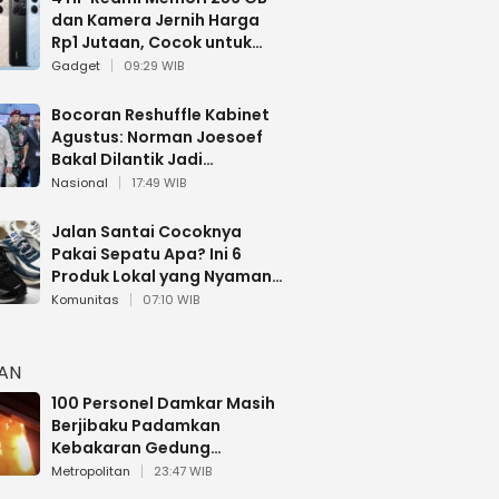
dan Kamera Jernih Harga
Rp1 Jutaan, Cocok untuk
Multitasking
Gadget
09:29 WIB
Bocoran Reshuffle Kabinet
Agustus: Norman Joesoef
Bakal Dilantik Jadi
Wamenhan RI
Nasional
17:49 WIB
Jalan Santai Cocoknya
Pakai Sepatu Apa? Ini 6
Produk Lokal yang Nyaman
Buat 17 Agustusan
Komunitas
07:10 WIB
HAN
100 Personel Damkar Masih
Berjibaku Padamkan
Kebakaran Gedung
Bapenda DKI
Metropolitan
23:47 WIB