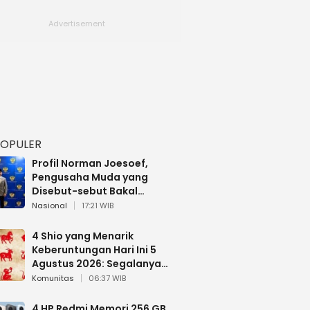
POPULER
Profil Norman Joesoef,
Pengusaha Muda yang
Disebut-sebut Bakal
Dilantik Jadi Wamenhan RI
Nasional
17:21 WIB
4 Shio yang Menarik
Keberuntungan Hari Ini 5
Agustus 2026: Segalanya
Berjalan Lancar
Komunitas
06:37 WIB
4 HP Redmi Memori 256 GB