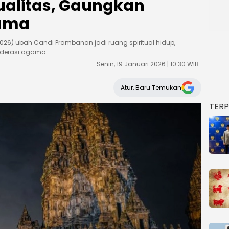
tualitas, Gaungkan
gama
2026) ubah Candi Prambanan jadi ruang spiritual hidup,
moderasi agama.
Senin, 19 Januari 2026 | 10:30 WIB
Atur, Baru Temukan
TER