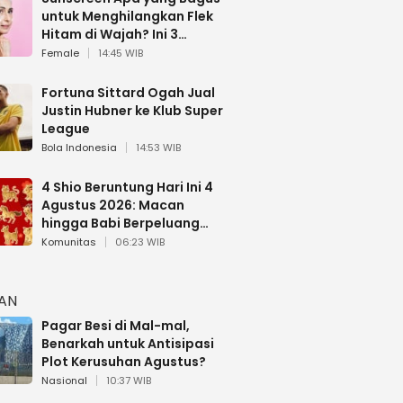
untuk Menghilangkan Flek
Hitam di Wajah? Ini 3
Rekomendasi sesuai Review
Female
14:45 WIB
Fortuna Sittard Ogah Jual
Justin Hubner ke Klub Super
League
Bola Indonesia
14:53 WIB
4 Shio Beruntung Hari Ini 4
Agustus 2026: Macan
hingga Babi Berpeluang
Dapat Kabar Baik
Komunitas
06:23 WIB
HAN
Pagar Besi di Mal-mal,
Benarkah untuk Antisipasi
Plot Kerusuhan Agustus?
Nasional
10:37 WIB