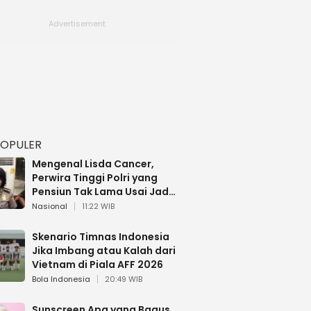
POPULER
Mengenal Lisda Cancer,
Perwira Tinggi Polri yang
Pensiun Tak Lama Usai Jadi
Brigjen
Nasional
11:22 WIB
Skenario Timnas Indonesia
Jika Imbang atau Kalah dari
Vietnam di Piala AFF 2026
Bola Indonesia
20:49 WIB
Sunscreen Apa yang Bagus