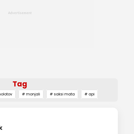
Tag
olotov
# monjali
# saksi mata
# api
k