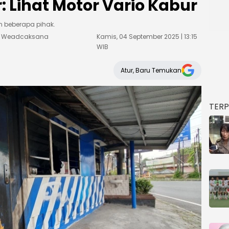
: Lihat Motor Vario Kabur
n beberapa pihak.
ka Weadcaksana
Kamis, 04 September 2025 | 13:15
WIB
Atur, Baru Temukan
TER