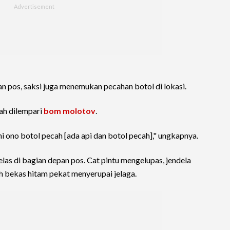
n pos, saksi juga menemukan pecahan botol di lokasi.
ah dilempari
bom molotov
.
i ono botol pecah [ada api dan botol pecah]," ungkapnya.
elas di bagian depan pos. Cat pintu mengelupas, jendela
h bekas hitam pekat menyerupai jelaga.