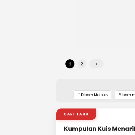
1
2
>
# Dibom Molotov
# bom m
CARI TAHU
Kumpulan Kuis Menari