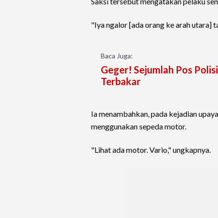
Saksi tersebut mengatakan pelaku sempa
"Iya ngalor [ada orang ke arah utara] ta
Baca Juga:
Geger! Sejumlah Pos Polis
Terbakar
Ia menambahkan, pada kejadian upaya
menggunakan sepeda motor.
"Lihat ada motor. Vario," ungkapnya.