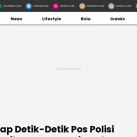
BOLATIMES.COM
HITEKNO.COM
DEWIKU.COM
MOBIMOTO.COM
GUIDEKU.COM
News
Lifestyle
Bola
Indeks
p Detik-Detik Pos Polisi