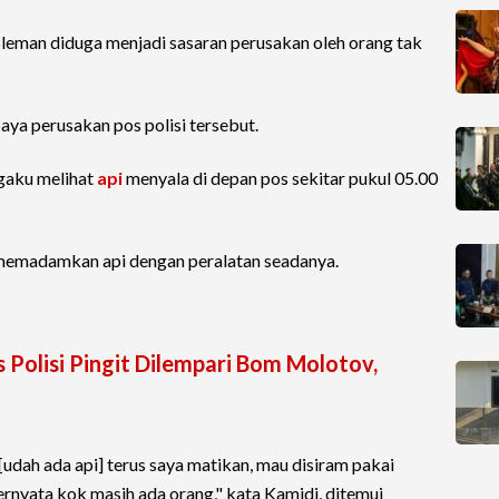
 Sleman diduga menjadi sasaran perusakan oleh orang tak
aya perusakan pos polisi tersebut.
gaku melihat
api
menyala di depan pos sekitar pukul 05.00
 memadamkan api dengan peralatan seadanya.
s Polisi Pingit Dilempari Bom Molotov,
udah ada api] terus saya matikan, mau disiram pakai
ternyata kok masih ada orang," kata Kamidi, ditemui