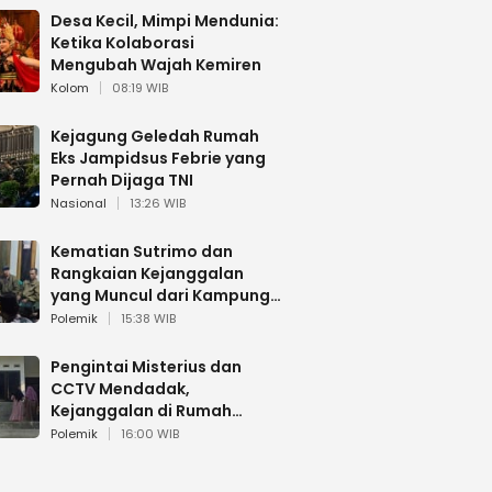
Desa Kecil, Mimpi Mendunia:
Ketika Kolaborasi
Mengubah Wajah Kemiren
Kolom
08:19 WIB
Kejagung Geledah Rumah
Eks Jampidsus Febrie yang
Pernah Dijaga TNI
Nasional
13:26 WIB
Kematian Sutrimo dan
Rangkaian Kejanggalan
yang Muncul dari Kampung
Halaman
Polemik
15:38 WIB
Pengintai Misterius dan
CCTV Mendadak,
Kejanggalan di Rumah
Sutrimo
Polemik
16:00 WIB