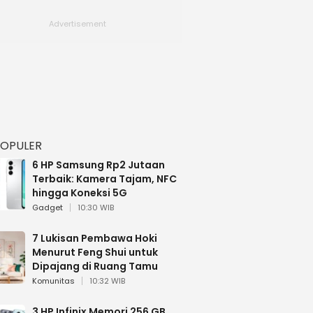
POPULER
6 HP Samsung Rp2 Jutaan
Terbaik: Kamera Tajam, NFC
hingga Koneksi 5G
Gadget
10:30 WIB
7 Lukisan Pembawa Hoki
Menurut Feng Shui untuk
Dipajang di Ruang Tamu
Komunitas
10:32 WIB
3 HP Infinix Memori 256 GB