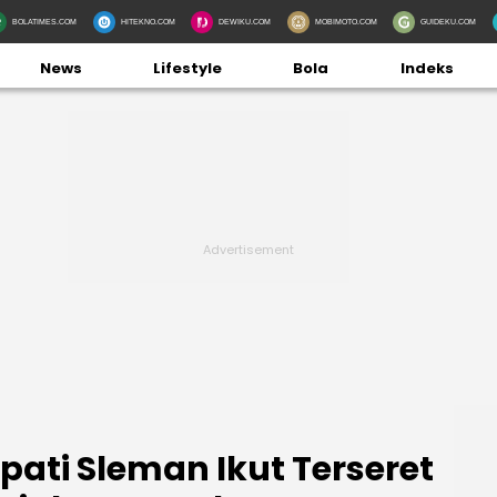
BOLATIMES.COM
HITEKNO.COM
DEWIKU.COM
MOBIMOTO.COM
GUIDEKU.COM
News
Lifestyle
Bola
Indeks
ati Sleman Ikut Terseret