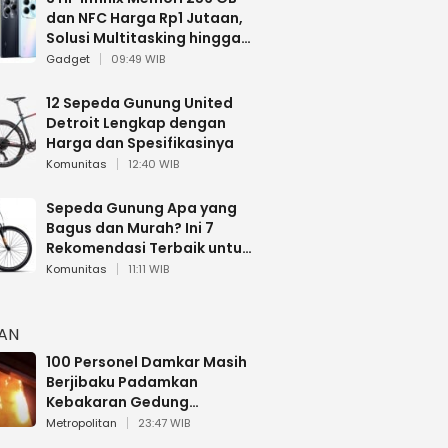
dan NFC Harga Rp1 Jutaan,
Solusi Multitasking hingga
Gaming
Gadget
09:49 WIB
12 Sepeda Gunung United
Detroit Lengkap dengan
Harga dan Spesifikasinya
Komunitas
12:40 WIB
Sepeda Gunung Apa yang
Bagus dan Murah? Ini 7
Rekomendasi Terbaik untuk
Pemula
Komunitas
11:11 WIB
HAN
100 Personel Damkar Masih
Berjibaku Padamkan
Kebakaran Gedung
Bapenda DKI
Metropolitan
23:47 WIB