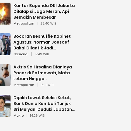
Kantor Bapenda DKI Jakarta
Dilalap si Jago Merah, Api
Semakin Membesar
Metropolitan
23:40 WIB
Bocoran Reshuffle Kabinet
Agustus: Norman Joesoef
Bakal Dilantik Jadi
Wamenhan RI
Nasional
17:49 WIB
Aktris Sali Irsalina Dianiaya
Pacar di Fatmawati, Mata
Lebam Hingga
Diselamatkan Polantas
Metropolitan
15:11 WIB
Dipilih Lewat Seleksi Ketat,
Bank Dunia Kembali Tunjuk
Sri Mulyani Duduki Jabatan
Strategis
Makro
14:29 WIB