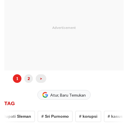
1
2
>
Atur, Baru Temukan
TAG
Bupati Sleman
# Sri Purnomo
# korupsi
# kasus koru