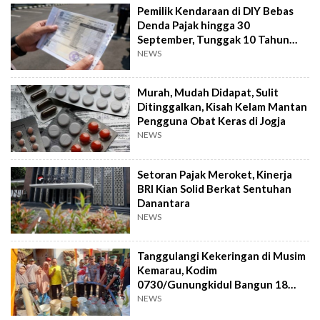
Pemilik Kendaraan di DIY Bebas
Denda Pajak hingga 30
September, Tunggak 10 Tahun
Cukup Bayar 5 Tahun
NEWS
Murah, Mudah Didapat, Sulit
Ditinggalkan, Kisah Kelam Mantan
Pengguna Obat Keras di Jogja
NEWS
Setoran Pajak Meroket, Kinerja
BRI Kian Solid Berkat Sentuhan
Danantara
NEWS
Tanggulangi Kekeringan di Musim
Kemarau, Kodim
0730/Gunungkidul Bangun 18
Titik Sumur Bor
NEWS