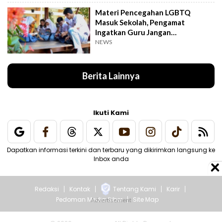
Materi Pencegahan LGBTQ
Masuk Sekolah, Pengamat
Ingatkan Guru Jangan
Menghakimi Siswa
NEWS
Berita Lainnya
Ikuti Kami
Dapatkan informasi terkini dan terbaru yang dikirimkan langsung ke
Inbox anda
Redaksi
Kontak
Tentang Kami
Karir
Pedoman Media Siber
Site Map