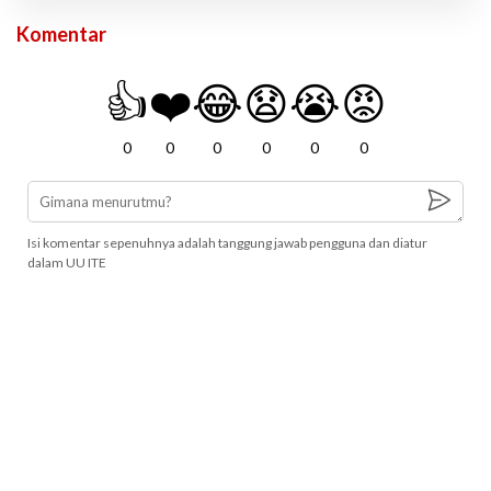
Komentar
👍
❤️
😂
😧
😭
😡
0
0
0
0
0
0
Isi komentar sepenuhnya adalah tanggung jawab pengguna dan diatur
dalam UU ITE