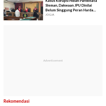
Kasus Korupsi Hibah Pariwisata
Sleman, Dakwaan JPU Dinilai
Belum Singgung Peran Harda
Kiswaya
JOGJA
Rekomendasi