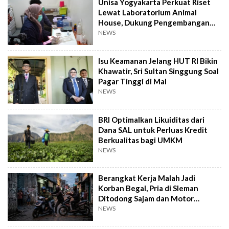
Unisa Yogyakarta Perkuat Riset
Lewat Laboratorium Animal
House, Dukung Pengembangan
Kandidat Obat
NEWS
Isu Keamanan Jelang HUT RI Bikin
Khawatir, Sri Sultan Singgung Soal
Pagar Tinggi di Mal
NEWS
BRI Optimalkan Likuiditas dari
Dana SAL untuk Perluas Kredit
Berkualitas bagi UMKM
NEWS
Berangkat Kerja Malah Jadi
Korban Begal, Pria di Sleman
Ditodong Sajam dan Motor
Digasak
NEWS