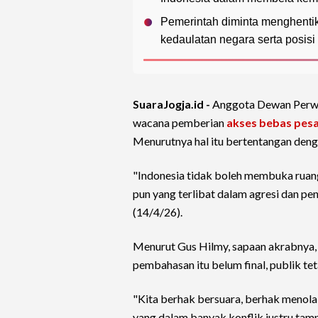
Pemerintah diminta menghenti
kedaulatan negara serta posisi 
SuaraJogja.id -
Anggota Dewan Perwa
wacana pemberian
akses bebas pesa
Menurutnya hal itu bertentangan dengan
"Indonesia tidak boleh membuka ruang, 
pun yang terlibat dalam agresi dan pen
(14/4/26).
Menurut Gus Hilmy, sapaan akrabnya
pembahasan itu belum final, publik t
"Kita berhak bersuara, berhak menol
yang dalam banyak konflik justru tamp