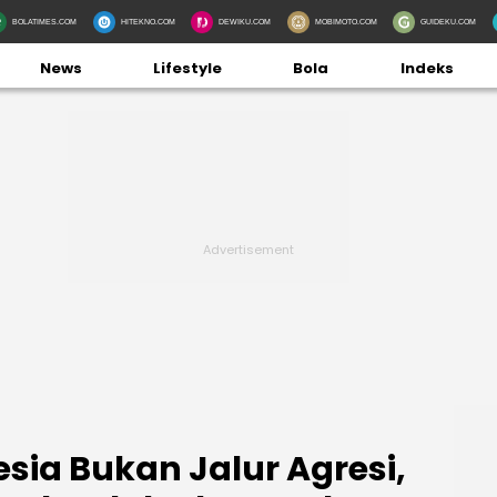
BOLATIMES.COM
HITEKNO.COM
DEWIKU.COM
MOBIMOTO.COM
GUIDEKU.COM
News
Lifestyle
Bola
Indeks
sia Bukan Jalur Agresi,