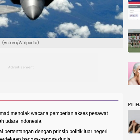
r. (Antara/Wikipedia)
PILI
mad menolak wacana pemberian akses pesawat
yah udara Indonesia.
i bertentangan dengan prinsip politik luar negeri
erdekaan bangsa-bangsa dunia.