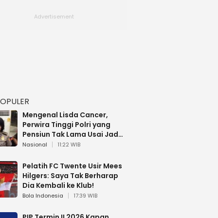
POPULER
Mengenal Lisda Cancer,
Perwira Tinggi Polri yang
Pensiun Tak Lama Usai Jadi
Brigjen
Nasional
11:22 WIB
Pelatih FC Twente Usir Mees
Hilgers: Saya Tak Berharap
Dia Kembali ke Klub!
Bola Indonesia
17:39 WIB
PIP Termin II 2026 Kapan