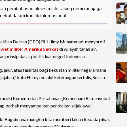
kan pembahasan akses militer asing demi menjaga
netral dalam konflik internasional.
kilan Daerah (DPD) RI, Hilmy Muhammad, menyoroti
wat militer Amerika Serikat
di wilayah tanah air.
 prinsip dasar politik luar negeri Indonesia.
jalur, atau fasilitas bagi kekuatan militer negara mana
jajahan," kata Hilmy melalui keterangan tertulis, Selasa
, meski Kementerian Pertahanan (Kemenhan) RI menyebut
etap berhak menyampaikan penolakan sejak awal.
ak! Bagaimana mungkin kita memberi laluan kepada pihak
il sebagai pendukung agresi?" ujarnya.