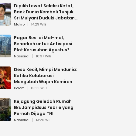
Dipilih Lewat Seleksi Ketat,
Bank Dunia Kembali Tunjuk
Sri Mulyani Duduki Jabatan
Strategis
Makro
14:29 WIB
Pagar Besi di Mal-mal,
Benarkah untuk Antisipasi
Plot Kerusuhan Agustus?
Nasional
10:37 WIB
Desa Kecil, Mimpi Mendunia:
Ketika Kolaborasi
Mengubah Wajah Kemiren
Kolom
08:19 WIB
Kejagung Geledah Rumah
Eks Jampidsus Febrie yang
Pernah Dijaga TNI
Nasional
13:26 WIB