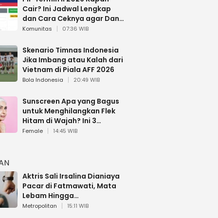
Cair? Ini Jadwal Lengkap
dan Cara Ceknya agar Dana
Tidak Hangus!
Komunitas
07:36 WIB
Skenario Timnas Indonesia
Jika Imbang atau Kalah dari
Vietnam di Piala AFF 2026
Bola Indonesia
20:49 WIB
Sunscreen Apa yang Bagus
untuk Menghilangkan Flek
Hitam di Wajah? Ini 3
Rekomendasi sesuai Review
Female
14:45 WIB
HAN
Aktris Sali Irsalina Dianiaya
Pacar di Fatmawati, Mata
Lebam Hingga
Diselamatkan Polantas
Metropolitan
15:11 WIB