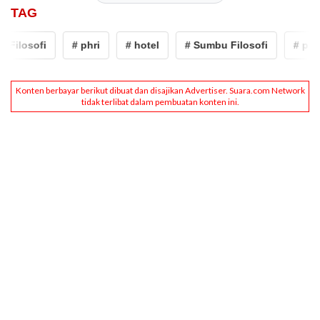
TAG
Filosofi
# phri
# hotel
# Sumbu Filosofi
# phri