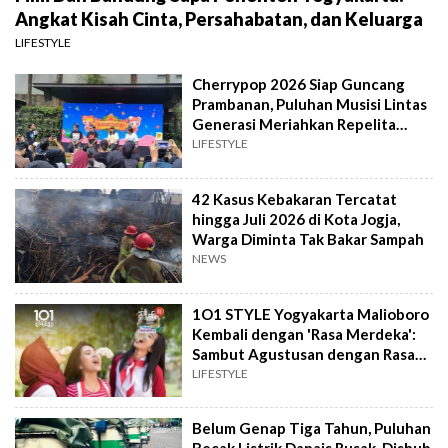
Angkat Kisah Cinta, Persahabatan, dan Keluarga
LIFESTYLE
Cherrypop 2026 Siap Guncang
Prambanan, Puluhan Musisi Lintas
Generasi Meriahkan Repelita
Musik
LIFESTYLE
42 Kasus Kebakaran Tercatat
hingga Juli 2026 di Kota Jogja,
Warga Diminta Tak Bakar Sampah
NEWS
1O1 STYLE Yogyakarta Malioboro
Kembali dengan 'Rasa Merdeka':
Sambut Agustusan dengan Rasa
dan Tawa
LIFESTYLE
Belum Genap Tiga Tahun, Puluhan