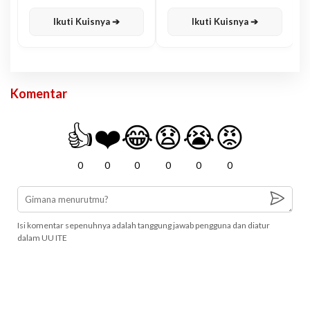
Karisma
Jawa
Ikuti Kuisnya ➔
Ikuti Kuisnya ➔
Komentar
👍
❤️
😂
😧
😭
😡
0
0
0
0
0
0
Isi komentar sepenuhnya adalah tanggung jawab pengguna dan diatur
dalam UU ITE