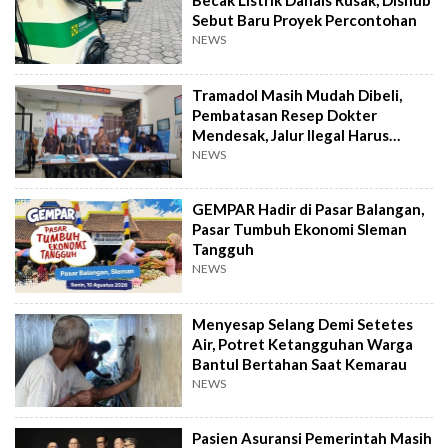
Becak Listrik Danais Rusak, Dishub
Sebut Baru Proyek Percontohan
NEWS
Tramadol Masih Mudah Dibeli,
Pembatasan Resep Dokter
Mendesak, Jalur Ilegal Harus
Distop
NEWS
GEMPAR Hadir di Pasar Balangan,
Pasar Tumbuh Ekonomi Sleman
Tangguh
NEWS
Menyesap Selang Demi Setetes
Air, Potret Ketangguhan Warga
Bantul Bertahan Saat Kemarau
NEWS
Pasien Asuransi Pemerintah Masih