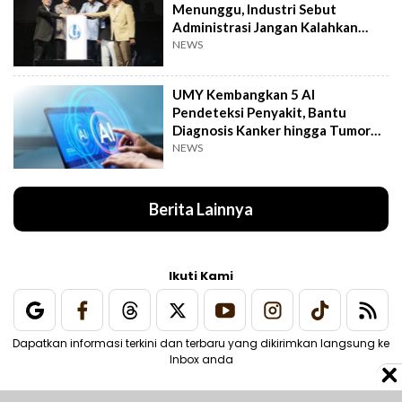
Menunggu, Industri Sebut
Administrasi Jangan Kalahkan
Kemanusiaan
NEWS
UMY Kembangkan 5 AI
Pendeteksi Penyakit, Bantu
Diagnosis Kanker hingga Tumor
Otak Lebih Cepat
NEWS
Berita Lainnya
Ikuti Kami
Dapatkan informasi terkini dan terbaru yang dikirimkan langsung ke
Inbox anda