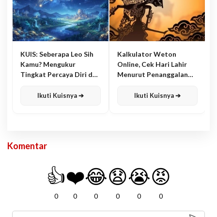
KUIS: Seberapa Leo Sih
Kalkulator Weton
Kamu? Mengukur
Online, Cek Hari Lahir
Tingkat Percaya Diri dan
Menurut Penanggalan
Karisma
Jawa
Ikuti Kuisnya ➔
Ikuti Kuisnya ➔
Komentar
👍
❤️
😂
😧
😭
😡
0
0
0
0
0
0