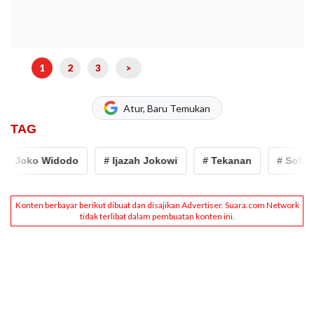
1
2
3
>
Atur, Baru Temukan
TAG
 Joko Widodo
# Ijazah Jokowi
# Tekanan
# Sofian e