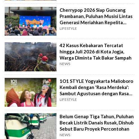
Cherrypop 2026 Siap Guncang
Prambanan, Puluhan Musisi Lintas
Generasi Meriahkan Repelita
Musik
LIFESTYLE
42 Kasus Kebakaran Tercatat
hingga Juli 2026 di Kota Jogja,
Warga Diminta Tak Bakar Sampah
NEWS
1O1 STYLE Yogyakarta Malioboro
Kembali dengan 'Rasa Merdeka':
Sambut Agustusan dengan Rasa
dan Tawa
LIFESTYLE
Belum Genap Tiga Tahun, Puluhan
Becak Listrik Danais Rusak, Dishub
Sebut Baru Proyek Percontohan
NEWS