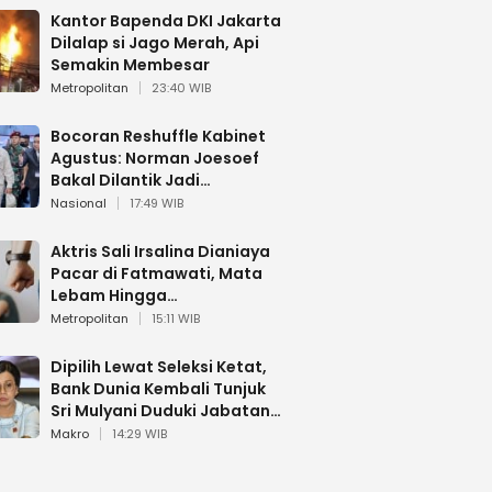
Kantor Bapenda DKI Jakarta
Dilalap si Jago Merah, Api
Semakin Membesar
Metropolitan
23:40 WIB
Bocoran Reshuffle Kabinet
Agustus: Norman Joesoef
Bakal Dilantik Jadi
Wamenhan RI
Nasional
17:49 WIB
Aktris Sali Irsalina Dianiaya
Pacar di Fatmawati, Mata
Lebam Hingga
Diselamatkan Polantas
Metropolitan
15:11 WIB
Dipilih Lewat Seleksi Ketat,
Bank Dunia Kembali Tunjuk
Sri Mulyani Duduki Jabatan
Strategis
Makro
14:29 WIB