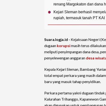
renang Margokaton dan dana hi
Kejari Sleman berhasil menyel
rupiah, termasuk tanah PT KAI 
SuaraJogja.id -
Kejaksaan Negeri (Ke
dugaan
korupsi
masih terus dilakukan
meliputi penyimpangan dana desa, pen
penyelewengan anggaran
desa wisat
Kepala Kejari Sleman, Bambang Yuni
total empat perkara yang masih dala
baru yang masuk tahap penyidikan.
Perkara pertama yakni dugaan tindak
Kalurahan Trihanggo, Kapanewon Gamp
akan digunakan untuk pembangunan t