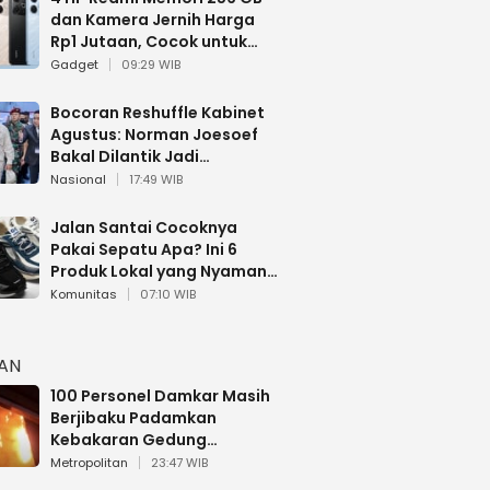
dan Kamera Jernih Harga
Rp1 Jutaan, Cocok untuk
Multitasking
Gadget
09:29 WIB
Bocoran Reshuffle Kabinet
Agustus: Norman Joesoef
Bakal Dilantik Jadi
Wamenhan RI
Nasional
17:49 WIB
Jalan Santai Cocoknya
Pakai Sepatu Apa? Ini 6
Produk Lokal yang Nyaman
Buat 17 Agustusan
Komunitas
07:10 WIB
HAN
100 Personel Damkar Masih
Berjibaku Padamkan
Kebakaran Gedung
Bapenda DKI
Metropolitan
23:47 WIB