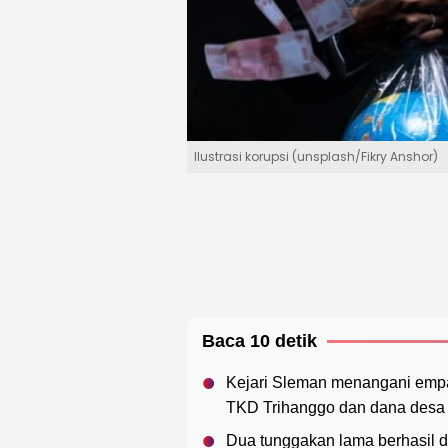
Ilustrasi korupsi (unsplash/Fikry Anshor)
Baca 10 detik
Kejari Sleman menangani empa
TKD Trihanggo dan dana desa 
Dua tunggakan lama berhasil 