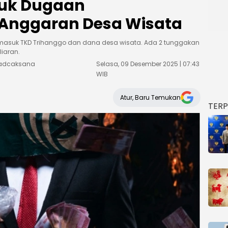
uk Dugaan
Anggaran Desa Wisata
termasuk TKD Trihanggo dan dana desa wisata. Ada 2 tunggakan
iaran.
Weadcaksana
Selasa, 09 Desember 2025 | 07:43
WIB
Atur, Baru Temukan
TER