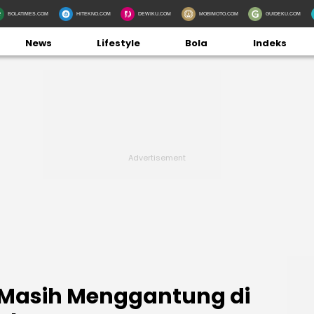
BOLATIMES.COM
HITEKNO.COM
DEWIKU.COM
MOBIMOTO.COM
GUIDEKU.COM
News
Lifestyle
Bola
Indeks
 Masih Menggantung di