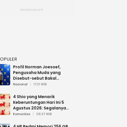
POPULER
Profil Norman Joesoef,
Pengusaha Muda yang
Disebut-sebut Bakal
Dilantik Jadi Wamenhan RI
Nasional
17:21 WIB
4 Shio yang Menarik
Keberuntungan Hari Ini 5
Agustus 2026: Segalanya
Berjalan Lancar
Komunitas
06:37 WIB
4 HP Redmi Memori 256 GB