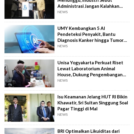
Administrasi Jangan Kalahkan
Kemanusiaan
NEWS
UMY Kembangkan 5 AI
Pendeteksi Penyakit, Bantu
Diagnosis Kanker hingga Tumor
Otak Lebih Cepat
NEWS
Unisa Yogyakarta Perkuat Riset
Lewat Laboratorium Animal
House, Dukung Pengembangan
Kandidat Obat
NEWS
Isu Keamanan Jelang HUT RI Bikin
Khawatir, Sri Sultan Singgung Soal
Pagar Tinggi di Mal
NEWS
BRI Optimalkan Likuiditas dari