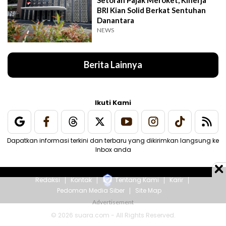
Setoran Pajak Meroket, Kinerja
BRI Kian Solid Berkat Sentuhan
Danantara
NEWS
Berita Lainnya
Ikuti Kami
Dapatkan informasi terkini dan terbaru yang dikirimkan langsung ke
Inbox anda
Redaksi
Kontak
Tentang Kami
Karir
Pedoman Media Siber
Site Map
© 2026 suara.com - All Rights Reserved.