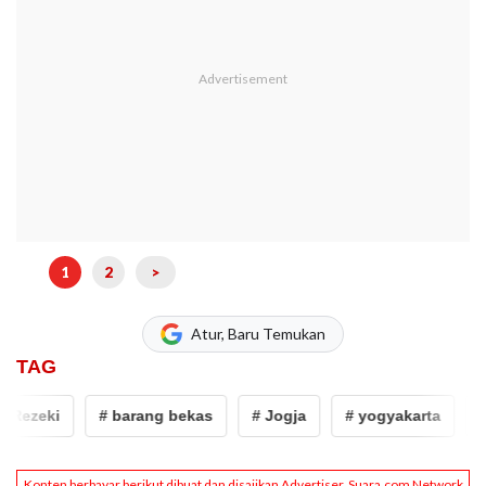
1
2
>
Atur, Baru Temukan
TAG
zeki
# barang bekas
# Jogja
# yogyakarta
# gi