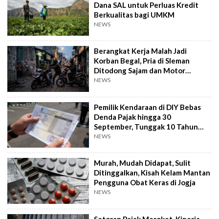
Dana SAL untuk Perluas Kredit
Berkualitas bagi UMKM
NEWS
Berangkat Kerja Malah Jadi
Korban Begal, Pria di Sleman
Ditodong Sajam dan Motor
Digasak
NEWS
Pemilik Kendaraan di DIY Bebas
Denda Pajak hingga 30
September, Tunggak 10 Tahun
Cukup Bayar 5 Tahun
NEWS
Murah, Mudah Didapat, Sulit
Ditinggalkan, Kisah Kelam Mantan
Pengguna Obat Keras di Jogja
NEWS