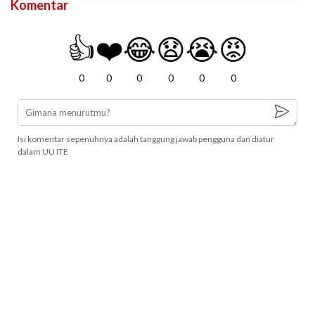
Komentar
👍
❤️
😂
😧
😭
😡
0
0
0
0
0
0
Isi komentar sepenuhnya adalah tanggung jawab pengguna dan diatur
dalam UU ITE