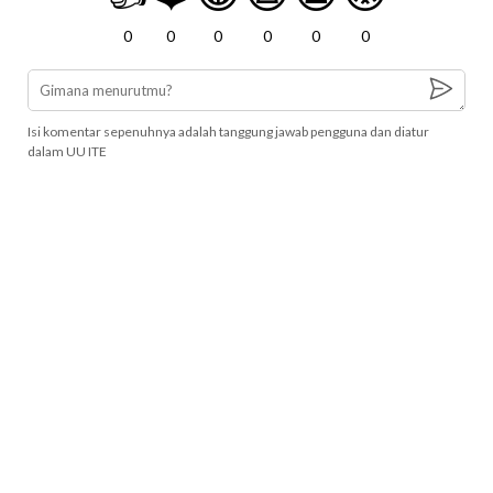
0
0
0
0
0
0
Isi komentar sepenuhnya adalah tanggung jawab pengguna dan diatur
dalam UU ITE