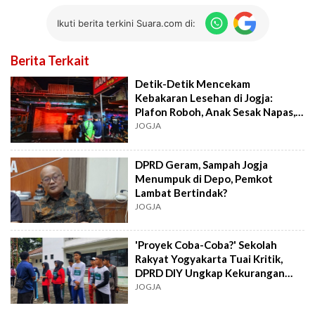
Ikuti berita terkini Suara.com di:
Berita Terkait
Detik-Detik Mencekam
Kebakaran Lesehan di Jogja:
Plafon Roboh, Anak Sesak Napas,
Ini Kesaksian Warga
JOGJA
DPRD Geram, Sampah Jogja
Menumpuk di Depo, Pemkot
Lambat Bertindak?
JOGJA
'Proyek Coba-Coba?' Sekolah
Rakyat Yogyakarta Tuai Kritik,
DPRD DIY Ungkap Kekurangan
Fatal
JOGJA