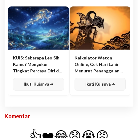
KUIS: Seberapa Leo Sih
Kalkulator Weton
Kamu? Mengukur
Online, Cek Hari Lahir
Tingkat Percaya Diri dan
Menurut Penanggalan
Karisma
Jawa
Ikuti Kuisnya ➔
Ikuti Kuisnya ➔
Komentar
👍
❤️
😂
😧
😭
😡