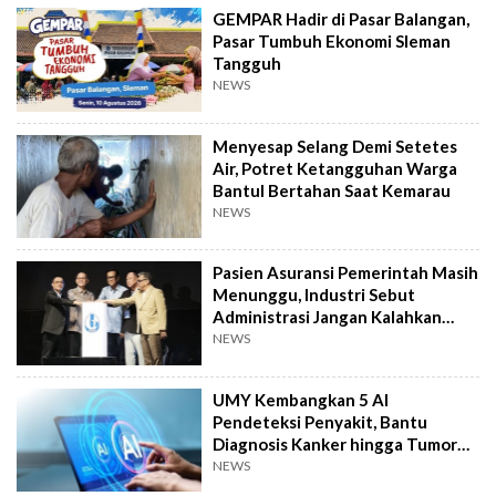
GEMPAR Hadir di Pasar Balangan,
Pasar Tumbuh Ekonomi Sleman
Tangguh
NEWS
Menyesap Selang Demi Setetes
Air, Potret Ketangguhan Warga
Bantul Bertahan Saat Kemarau
NEWS
Pasien Asuransi Pemerintah Masih
Menunggu, Industri Sebut
Administrasi Jangan Kalahkan
Kemanusiaan
NEWS
UMY Kembangkan 5 AI
Pendeteksi Penyakit, Bantu
Diagnosis Kanker hingga Tumor
Otak Lebih Cepat
NEWS