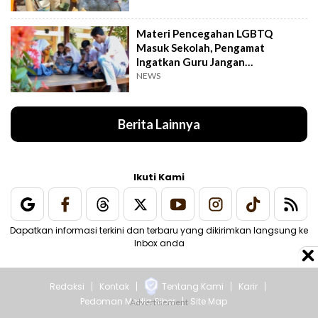
Materi Pencegahan LGBTQ
Masuk Sekolah, Pengamat
Ingatkan Guru Jangan
Menghakimi Siswa
NEWS
Berita Lainnya
Ikuti Kami
Dapatkan informasi terkini dan terbaru yang dikirimkan langsung ke
Inbox anda
Redaksi
Kontak
Tentang Kami
Karir
Pedoman Media Siber
Site Map