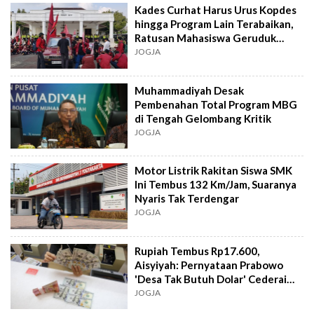
Kades Curhat Harus Urus Kopdes
hingga Program Lain Terabaikan,
Ratusan Mahasiswa Geruduk
DPRD DIY
JOGJA
Muhammadiyah Desak
Pembenahan Total Program MBG
di Tengah Gelombang Kritik
JOGJA
Motor Listrik Rakitan Siswa SMK
Ini Tembus 132 Km/Jam, Suaranya
Nyaris Tak Terdengar
JOGJA
Rupiah Tembus Rp17.600,
Aisyiyah: Pernyataan Prabowo
'Desa Tak Butuh Dolar' Cederai
Rakyat
JOGJA