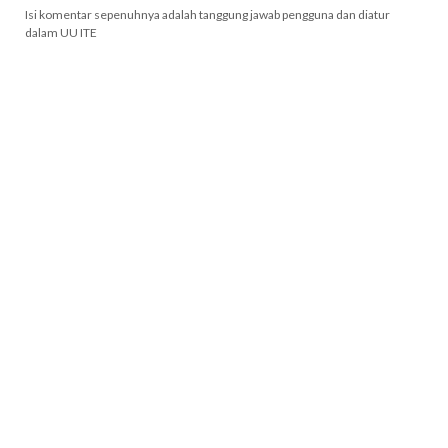
Isi komentar sepenuhnya adalah tanggung jawab pengguna dan diatur
dalam UU ITE