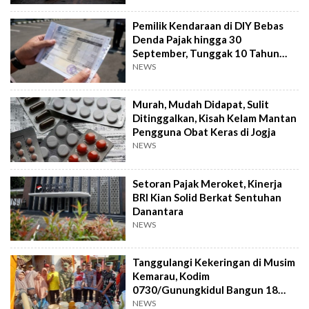
Pemilik Kendaraan di DIY Bebas
Denda Pajak hingga 30
September, Tunggak 10 Tahun
Cukup Bayar 5 Tahun
NEWS
Murah, Mudah Didapat, Sulit
Ditinggalkan, Kisah Kelam Mantan
Pengguna Obat Keras di Jogja
NEWS
Setoran Pajak Meroket, Kinerja
BRI Kian Solid Berkat Sentuhan
Danantara
NEWS
Tanggulangi Kekeringan di Musim
Kemarau, Kodim
0730/Gunungkidul Bangun 18
Titik Sumur Bor
NEWS