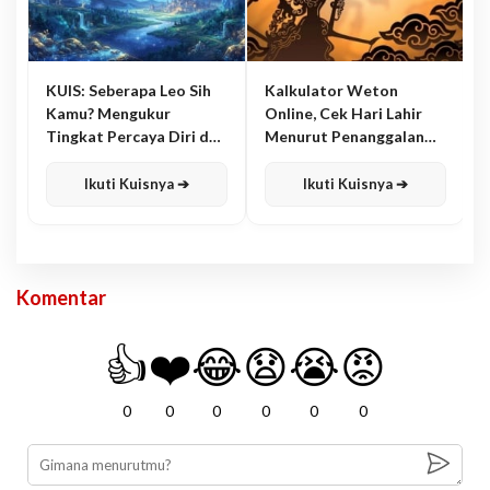
KUIS: Seberapa Leo Sih
Kalkulator Weton
Kamu? Mengukur
Online, Cek Hari Lahir
Tingkat Percaya Diri dan
Menurut Penanggalan
Karisma
Jawa
Ikuti Kuisnya ➔
Ikuti Kuisnya ➔
Komentar
👍
❤️
😂
😧
😭
😡
0
0
0
0
0
0