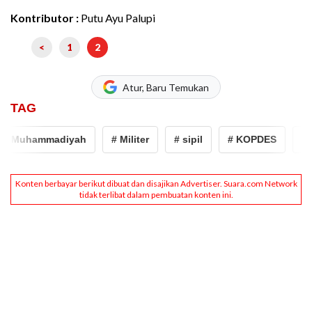
Kontributor :
Putu Ayu Palupi
<
1
2
Atur, Baru Temukan
TAG
 Muhammadiyah
# Militer
# sipil
# KOPDES
# ko