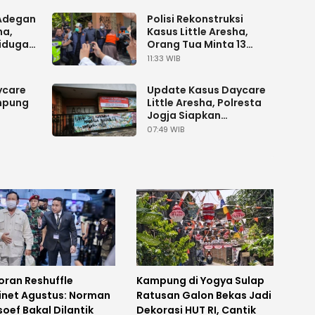
 Adegan
Polisi Rekonstruksi
ha,
Kasus Little Aresha,
iduga
Orang Tua Minta 13
Tersangka Dihukum
11:33 WIB
Berat
ycare
Update Kasus Daycare
ampung
Little Aresha, Polresta
Jogja Siapkan
tutup
Pelimpahan 13
07:49 WIB
Tersangka ke Kejaksaan
oran Reshuffle
Kampung di Yogya Sulap
inet Agustus: Norman
Ratusan Galon Bekas Jadi
oef Bakal Dilantik
Dekorasi HUT RI, Cantik