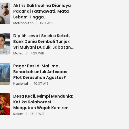
Aktris Sali Irsalina Dianiaya
Pacar di Fatmawati, Mata
Lebam Hingga
Diselamatkan Polantas
Metropolitan
15:11 WIB
Dipilih Lewat Seleksi Ketat,
Bank Dunia Kembali Tunjuk
Sri Mulyani Duduki Jabatan
Strategis
Makro
14:29 WIB
Pagar Besi di Mal-mal,
Benarkah untuk Antisipasi
Plot Kerusuhan Agustus?
Nasional
10:37 WIB
Desa Kecil, Mimpi Mendunia:
Ketika Kolaborasi
Mengubah Wajah Kemiren
Kolom
08:19 WIB