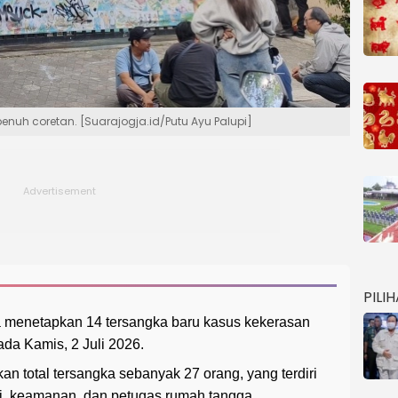
penuh coretan. [Suarajogja.id/Putu Ayu Palupi]
PILI
a menetapkan 14 tersangka baru kasus kekerasan
ada Kamis, 2 Juli 2026.
n total tersangka sebanyak 27 orang, yang terdiri
si, keamanan, dan petugas rumah tangga.