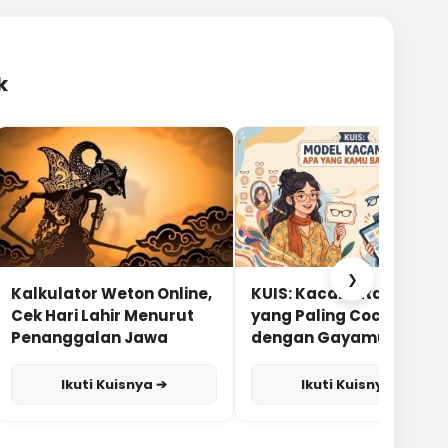
k
❯
Kalkulator Weton Online,
KUIS: Kacamata Apa
Cek Hari Lahir Menurut
yang Paling Cocok
Penanggalan Jawa
dengan Gayamu?
Ikuti Kuisnya ➔
Ikuti Kuisnya ➔