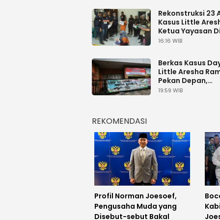
Rekonstruksi 23
Kasus Little Ares
Ketua Yayasan D
Beri Instruksi ke
16:16 WIB
Pengasuh
Berkas Kasus Da
Little Aresha R
Pekan Depan,
Rekonstruksi Ter
19:59 WIB
Menyusul
REKOMENDASI
Profil Norman Joesoef,
Boc
Pengusaha Muda yang
Kab
Disebut-sebut Bakal
Joes