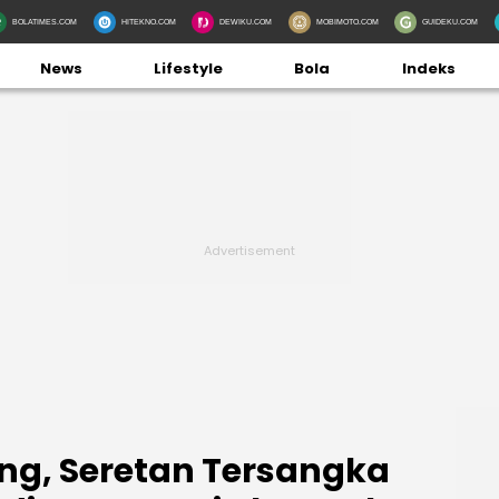
BOLATIMES.COM
HITEKNO.COM
DEWIKU.COM
MOBIMOTO.COM
GUIDEKU.COM
News
Lifestyle
Bola
Indeks
ang, Seretan Tersangka