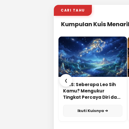
CARI TAHU
Kumpulan Kuis Menari
❮
KUIS: Seberapa Leo Sih
Kamu? Mengukur
Tingkat Percaya Diri dan
Karisma
Ikuti Kuisnya ➔