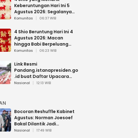
Keberuntungan Hari Ini 5
Agustus 2026: Segalanya
Berjalan Lancar
Komunitas
06:37 WIB
4 Shio Beruntung Hari Ini 4
Agustus 2026: Macan
hingga Babi Berpeluang
Dapat Kabar Baik
Komunitas
06:23 WIB
Link Resmi
Pandang.istanapresiden.go
.id buat Daftar Upacara
Bendera HUT RI di Istana
Nasional
12:13 WIB
Negara
HAN
Bocoran Reshuffle Kabinet
Agustus: Norman Joesoef
Bakal Dilantik Jadi
Wamenhan RI
Nasional
17:49 WIB