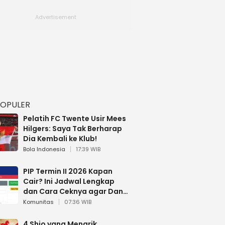
POPULER
Pelatih FC Twente Usir Mees
Hilgers: Saya Tak Berharap
Dia Kembali ke Klub!
Bola Indonesia
17:39 WIB
PIP Termin II 2026 Kapan
Cair? Ini Jadwal Lengkap
dan Cara Ceknya agar Dana
Tidak Hangus!
Komunitas
07:36 WIB
4 Shio yang Menarik