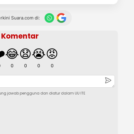
terkini Suara.com di:
Komentar
️
😂
😧
😭
😡
0
0
0
0
0
ung jawab pengguna dan diatur dalam UU ITE