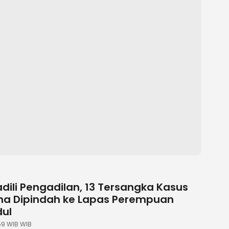
dili Pengadilan, 13 Tersangka Kasus
esha Dipindah ke Lapas Perempuan
ul
:59 WIB WIB