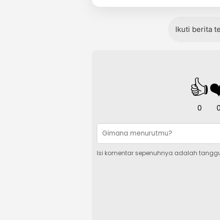
Ikuti berita 
👍
❤
0
Isi komentar sepenuhnya adalah tangg